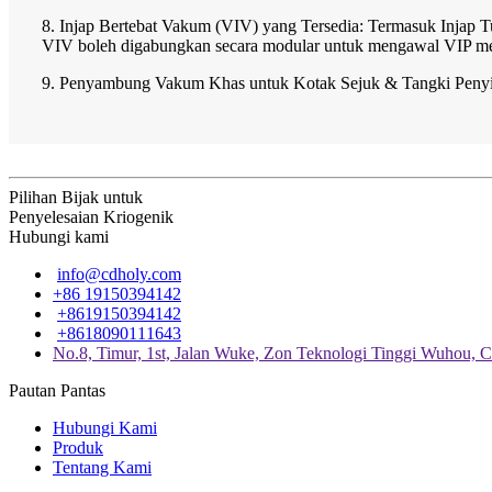
8. Injap Bertebat Vakum (VIV) yang Tersedia: Termasuk Injap T
VIV boleh digabungkan secara modular untuk mengawal VIP me
9. Penyambung Vakum Khas untuk Kotak Sejuk & Tangki Penyi
Pilihan Bijak untuk
Penyelesaian Kriogenik
Hubungi kami
info@cdholy.com
+86 19150394142
+8619150394142
+8618090111643
No.8, Timur, 1st, Jalan Wuke, Zon Teknologi Tinggi Wuhou, 
Pautan Pantas
Hubungi Kami
Produk
Tentang Kami