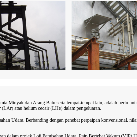
 Kimia Minyak dan Arang Batu serta tempat-tempat lain, adalah perlu
ir (LAr) atau helium cecair (LHe) dalam pengeluaran.
isahan Udara. Berbanding dengan penebat perpaipan konvensional, nila
n dalam projek Loji Pemisahan Udara. Paip Bertebat Vakum (VIP) H