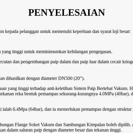
PENYELESAIAN
m kepada pelanggan untuk memenuhi keperluan dan syarat loji besar:
um yang tinggi untuk meminimumkan kehilangan pengegasan.
ecutan dan pengembangan paip dalam dan paip luar dalam cecair kriog
 dan dihasilkan dengan diameter DN500 (20").
n yang tinggi terhadap anti-keletihan Sistem Paip Bertebat Vakum. H
r), tekanan reka bentuk pemampas sekurang-kurangnya 4.0MPa (40bar),
i ialah 6.4Mpa (64bar), dan ia memerlukan pemampas dengan struktu
bungan Flange Soket Vakum dan Sambungan Kimpalan boleh dipilih.
 dalam saluran paip dengan diameter besar dan tekanan tinggi.