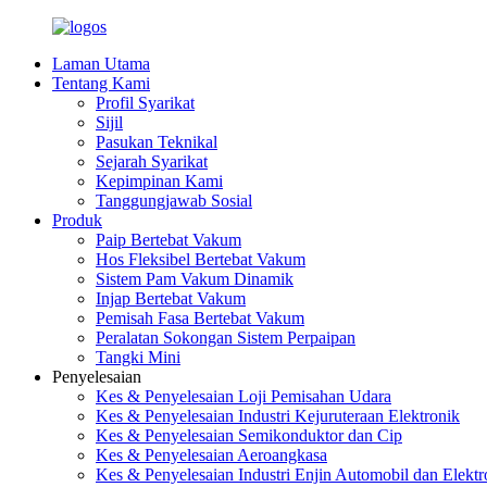
Laman Utama
Tentang Kami
Profil Syarikat
Sijil
Pasukan Teknikal
Sejarah Syarikat
Kepimpinan Kami
Tanggungjawab Sosial
Produk
Paip Bertebat Vakum
Hos Fleksibel Bertebat Vakum
Sistem Pam Vakum Dinamik
Injap Bertebat Vakum
Pemisah Fasa Bertebat Vakum
Peralatan Sokongan Sistem Perpaipan
Tangki Mini
Penyelesaian
Kes & Penyelesaian Loji Pemisahan Udara
Kes & Penyelesaian Industri Kejuruteraan Elektronik
Kes & Penyelesaian Semikonduktor dan Cip
Kes & Penyelesaian Aeroangkasa
Kes & Penyelesaian Industri Enjin Automobil dan Elekt