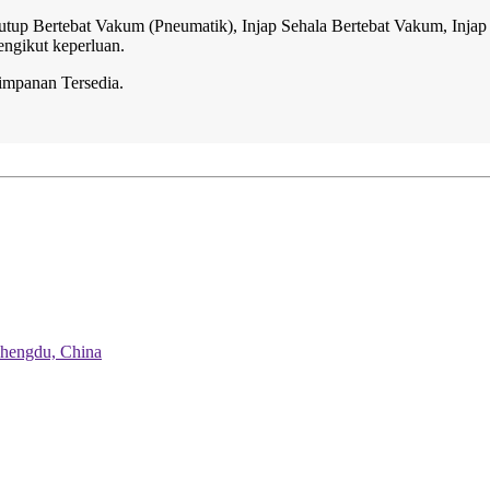
utup Bertebat Vakum (Pneumatik), Injap Sehala Bertebat Vakum, Injap
ngikut keperluan.
mpanan Tersedia.
Chengdu, China