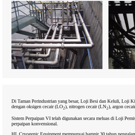
Di Taman Perindustrian yang besar, Loji Besi dan Keluli, Loji
dengan oksigen cecair (LO
), nitrogen cecair (LN
), argon ceca
2
2
Sistem Perpaipan VI telah digunakan secara meluas di Loji Pem
perpaipan konvensional.
HL Cryogenic Equipment mempunyai hampir 30 tahun pengalama