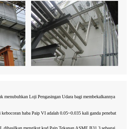
 untuk menubuhkan Loji Pengasingan Udara bagi membekalkannya
i kebocoran haba Paip VI adalah 0.05~0.035 kali ganda penebat
L dihasilkan mengikut kod Paip Tekanan ASME B31.3 sebagai