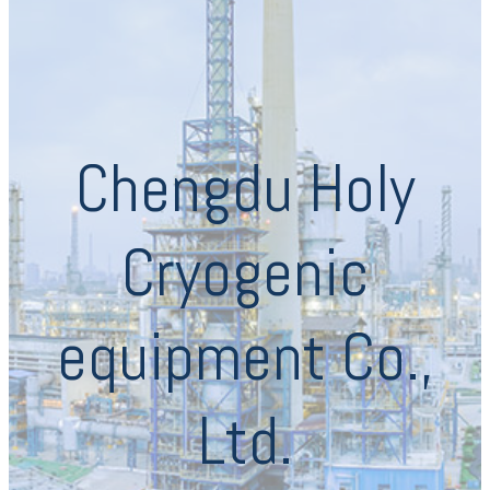
Chengdu Holy
Cryogenic
equipment Co.,
Ltd.