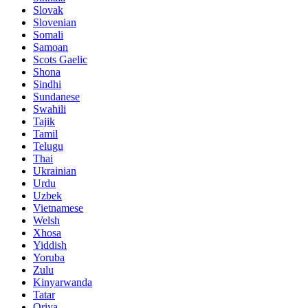
Slovak
Slovenian
Somali
Samoan
Scots Gaelic
Shona
Sindhi
Sundanese
Swahili
Tajik
Tamil
Telugu
Thai
Ukrainian
Urdu
Uzbek
Vietnamese
Welsh
Xhosa
Yiddish
Yoruba
Zulu
Kinyarwanda
Tatar
Oriya