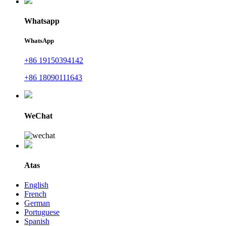
Whatsapp
WhatsApp
+86 19150394142
+86 18090111643
WeChat
Atas
English
French
German
Portuguese
Spanish