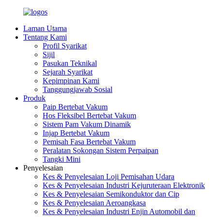
Laman Utama
Tentang Kami
Profil Syarikat
Sijil
Pasukan Teknikal
Sejarah Syarikat
Kepimpinan Kami
Tanggungjawab Sosial
Produk
Paip Bertebat Vakum
Hos Fleksibel Bertebat Vakum
Sistem Pam Vakum Dinamik
Injap Bertebat Vakum
Pemisah Fasa Bertebat Vakum
Peralatan Sokongan Sistem Perpaipan
Tangki Mini
Penyelesaian
Kes & Penyelesaian Loji Pemisahan Udara
Kes & Penyelesaian Industri Kejuruteraan Elektronik
Kes & Penyelesaian Semikonduktor dan Cip
Kes & Penyelesaian Aeroangkasa
Kes & Penyelesaian Industri Enjin Automobil dan