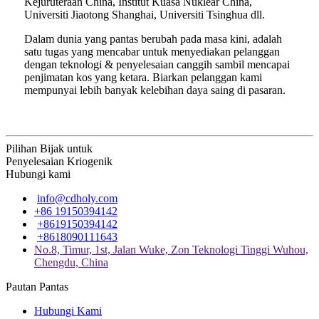
Kejuruteraan China, Institut Kuasa Nuklear China,
Universiti Jiaotong Shanghai, Universiti Tsinghua dll.
Dalam dunia yang pantas berubah pada masa kini, adalah
satu tugas yang mencabar untuk menyediakan pelanggan
dengan teknologi & penyelesaian canggih sambil mencapai
penjimatan kos yang ketara. Biarkan pelanggan kami
mempunyai lebih banyak kelebihan daya saing di pasaran.
Pilihan Bijak untuk
Penyelesaian Kriogenik
Hubungi kami
info@cdholy.com
+86 19150394142
+8619150394142
+8618090111643
No.8, Timur, 1st, Jalan Wuke, Zon Teknologi Tinggi Wuhou,
Chengdu, China
Pautan Pantas
Hubungi Kami