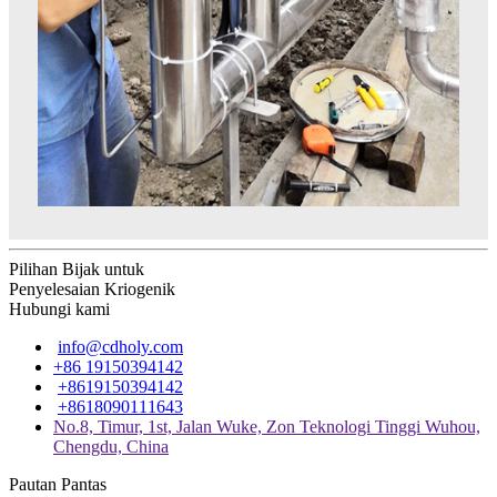
Pilihan Bijak untuk
Penyelesaian Kriogenik
Hubungi kami
info@cdholy.com
+86 19150394142
+8619150394142
+8618090111643
No.8, Timur, 1st, Jalan Wuke, Zon Teknologi Tinggi Wuhou,
Chengdu, China
Pautan Pantas