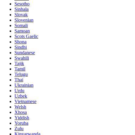
Sesotho
Sinhala
Slovak
Slovenian
Somali
Samoan
Scots Gaelic
Shona
Sindhi
Sundanese
Swahili
Tajik
Tamil
Telugu
Thai
Ukrainian
Urdu
Uzbek
Vietnamese
Welsh
Xhosa
Yiddish
Yoruba
Zulu
Kinyarwanda