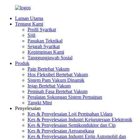
Laman Utama
Tentang Kami
Profil Syarikat
Sijil
Pasukan Teknikal
Sejarah Syarikat
Kepimpinan Kami
Tanggungjawab Sosial
Produk
Paip Bertebat Vakum
Hos Fleksibel Bertebat Vakum
Sistem Pam Vakum Dinamik
Injap Bertebat Vakum
Pemisah Fasa Bertebat Vakum
Peralatan Sokongan Sistem Perpaipan
Tangki Mini
Penyelesaian
Kes & Penyelesaian Loji Pemisahan Udara
Kes & Penyelesaian Industri Kejuruteraan Elektronik
Kes & Penyelesaian Semikonduktor dan Cip
Kes & Penyelesaian Aeroangkasa
Kes & Penyelesaian Industri Enjin Automobil dan