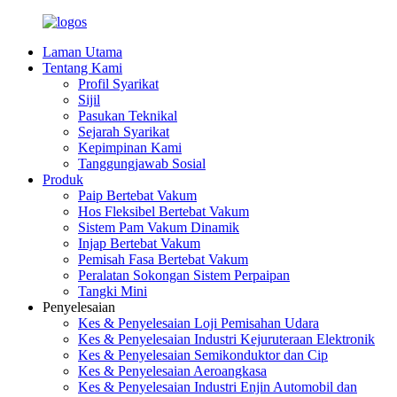
Laman Utama
Tentang Kami
Profil Syarikat
Sijil
Pasukan Teknikal
Sejarah Syarikat
Kepimpinan Kami
Tanggungjawab Sosial
Produk
Paip Bertebat Vakum
Hos Fleksibel Bertebat Vakum
Sistem Pam Vakum Dinamik
Injap Bertebat Vakum
Pemisah Fasa Bertebat Vakum
Peralatan Sokongan Sistem Perpaipan
Tangki Mini
Penyelesaian
Kes & Penyelesaian Loji Pemisahan Udara
Kes & Penyelesaian Industri Kejuruteraan Elektronik
Kes & Penyelesaian Semikonduktor dan Cip
Kes & Penyelesaian Aeroangkasa
Kes & Penyelesaian Industri Enjin Automobil dan