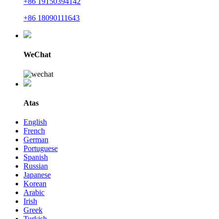
+86 19150394142
+86 18090111643
WeChat
Atas
English
French
German
Portuguese
Spanish
Russian
Japanese
Korean
Arabic
Irish
Greek
Turkish