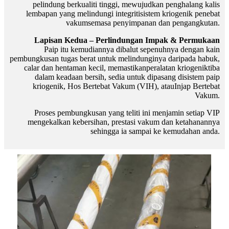
pelindung berkualiti tinggi, mewujudkan penghalang kalis
lembapan yang melindungi integriti
sistem kriogenik penebat
vakum
semasa penyimpanan dan pengangkutan.
Lapisan Kedua – Perlindungan Impak & Permukaan
Paip itu kemudiannya dibalut sepenuhnya dengan kain
pembungkusan tugas berat untuk melindunginya daripada habuk,
calar dan hentaman kecil, memastikan
peralatan kriogenik
tiba
dalam keadaan bersih, sedia untuk dipasang di
sistem paip
kriogenik
,
Hos Bertebat Vakum (VIH)
, atau
Injap Bertebat
Vakum
.
Proses pembungkusan yang teliti ini menjamin setiap VIP
mengekalkan kebersihan, prestasi vakum dan ketahanannya
sehingga ia sampai ke kemudahan anda.