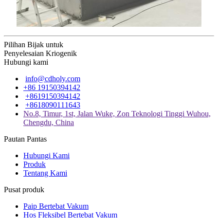
Pilihan Bijak untuk
Penyelesaian Kriogenik
Hubungi kami
info@cdholy.com
+86 19150394142
+8619150394142
+8618090111643
No.8, Timur, 1st, Jalan Wuke, Zon Teknologi Tinggi Wuhou,
Chengdu, China
Pautan Pantas
Hubungi Kami
Produk
Tentang Kami
Pusat produk
Paip Bertebat Vakum
Hos Fleksibel Bertebat Vakum