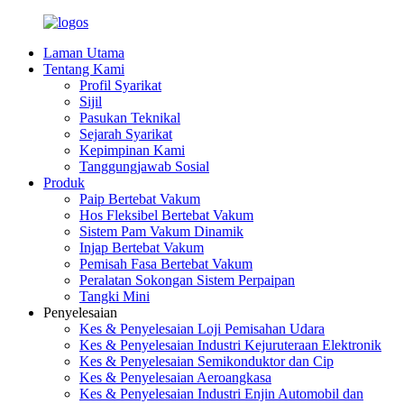
Laman Utama
Tentang Kami
Profil Syarikat
Sijil
Pasukan Teknikal
Sejarah Syarikat
Kepimpinan Kami
Tanggungjawab Sosial
Produk
Paip Bertebat Vakum
Hos Fleksibel Bertebat Vakum
Sistem Pam Vakum Dinamik
Injap Bertebat Vakum
Pemisah Fasa Bertebat Vakum
Peralatan Sokongan Sistem Perpaipan
Tangki Mini
Penyelesaian
Kes & Penyelesaian Loji Pemisahan Udara
Kes & Penyelesaian Industri Kejuruteraan Elektronik
Kes & Penyelesaian Semikonduktor dan Cip
Kes & Penyelesaian Aeroangkasa
Kes & Penyelesaian Industri Enjin Automobil dan