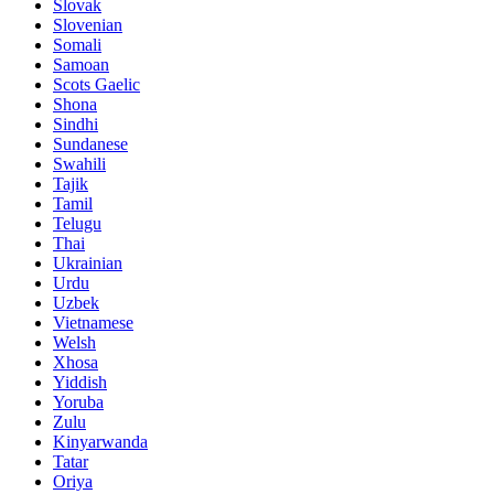
Slovak
Slovenian
Somali
Samoan
Scots Gaelic
Shona
Sindhi
Sundanese
Swahili
Tajik
Tamil
Telugu
Thai
Ukrainian
Urdu
Uzbek
Vietnamese
Welsh
Xhosa
Yiddish
Yoruba
Zulu
Kinyarwanda
Tatar
Oriya