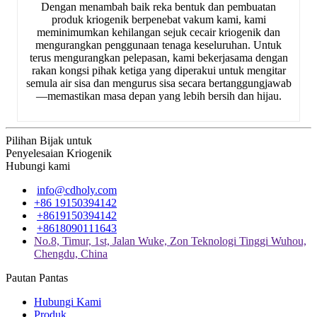
Dengan menambah baik reka bentuk dan pembuatan
produk kriogenik berpenebat vakum kami, kami
meminimumkan kehilangan sejuk cecair kriogenik dan
mengurangkan penggunaan tenaga keseluruhan. Untuk
terus mengurangkan pelepasan, kami bekerjasama dengan
rakan kongsi pihak ketiga yang diperakui untuk mengitar
semula air sisa dan mengurus sisa secara bertanggungjawab
—memastikan masa depan yang lebih bersih dan hijau.
Pilihan Bijak untuk
Penyelesaian Kriogenik
Hubungi kami
info@cdholy.com
+86 19150394142
+8619150394142
+8618090111643
No.8, Timur, 1st, Jalan Wuke, Zon Teknologi Tinggi Wuhou,
Chengdu, China
Pautan Pantas
Hubungi Kami
Produk