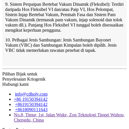
9. Sistem Perpaipan Bertebat Vakum Dinamik (Fleksibel): Terdiri
daripada Hos Fleksibel VI dan/atau Paip VI, Hos Pelompat,
Sistem Injap Bertebat Vakum, Pemisah Fasa dan Sistem Pam
Vakum Dinamik (termasuk pam vakum, injap solenoid dan tolok
vakum dll.). Panjang Hos Fleksibel VI tunggal boleh disesuaikan
mengikut keperluan pengguna.
10. Pelbagai Jenis Sambungan: Jenis Sambungan Bayonet
Vakum (VBC) dan Sambungan Kimpalan boleh dipilih. Jenis
VBC tidak memerlukan rawatan penebat di tapak.
Pilihan Bijak untuk
Penyelesaian Kriogenik
Hubungi kami
info@cdholy.com
+86 19150394142
+8619150394142
+8618090111643
No.8, Timur, 1st, Jalan Wuke, Zon Teknologi Tinggi Wuhou,
Chengdu, China