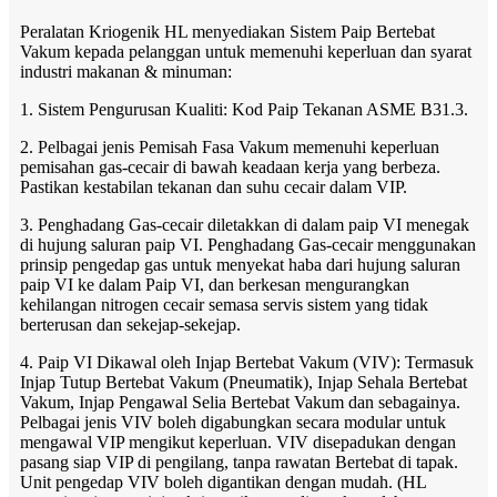
Peralatan Kriogenik HL menyediakan Sistem Paip Bertebat
Vakum kepada pelanggan untuk memenuhi keperluan dan syarat
industri makanan & minuman:
1. Sistem Pengurusan Kualiti: Kod Paip Tekanan ASME B31.3.
2. Pelbagai jenis Pemisah Fasa Vakum memenuhi keperluan
pemisahan gas-cecair di bawah keadaan kerja yang berbeza.
Pastikan kestabilan tekanan dan suhu cecair dalam VIP.
3. Penghadang Gas-cecair diletakkan di dalam paip VI menegak
di hujung saluran paip VI. Penghadang Gas-cecair menggunakan
prinsip pengedap gas untuk menyekat haba dari hujung saluran
paip VI ke dalam Paip VI, dan berkesan mengurangkan
kehilangan nitrogen cecair semasa servis sistem yang tidak
berterusan dan sekejap-sekejap.
4. Paip VI Dikawal oleh Injap Bertebat Vakum (VIV): Termasuk
Injap Tutup Bertebat Vakum (Pneumatik), Injap Sehala Bertebat
Vakum, Injap Pengawal Selia Bertebat Vakum dan sebagainya.
Pelbagai jenis VIV boleh digabungkan secara modular untuk
mengawal VIP mengikut keperluan. VIV disepadukan dengan
pasang siap VIP di pengilang, tanpa rawatan Bertebat di tapak.
Unit pengedap VIV boleh digantikan dengan mudah. ​​(HL