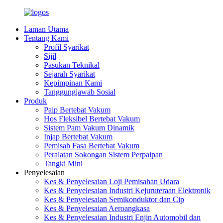
Laman Utama
Tentang Kami
Profil Syarikat
Sijil
Pasukan Teknikal
Sejarah Syarikat
Kepimpinan Kami
Tanggungjawab Sosial
Produk
Paip Bertebat Vakum
Hos Fleksibel Bertebat Vakum
Sistem Pam Vakum Dinamik
Injap Bertebat Vakum
Pemisah Fasa Bertebat Vakum
Peralatan Sokongan Sistem Perpaipan
Tangki Mini
Penyelesaian
Kes & Penyelesaian Loji Pemisahan Udara
Kes & Penyelesaian Industri Kejuruteraan Elektronik
Kes & Penyelesaian Semikonduktor dan Cip
Kes & Penyelesaian Aeroangkasa
Kes & Penyelesaian Industri Enjin Automobil dan