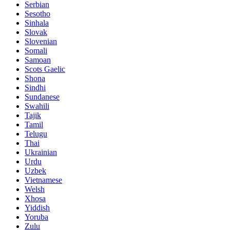
Serbian
Sesotho
Sinhala
Slovak
Slovenian
Somali
Samoan
Scots Gaelic
Shona
Sindhi
Sundanese
Swahili
Tajik
Tamil
Telugu
Thai
Ukrainian
Urdu
Uzbek
Vietnamese
Welsh
Xhosa
Yiddish
Yoruba
Zulu