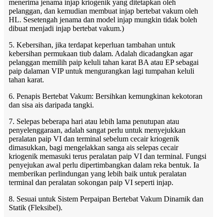
menerima jenama injap kriogenik yang ditetapkan oleh
pelanggan, dan kemudian membuat injap bertebat vakum oleh
HL. Sesetengah jenama dan model injap mungkin tidak boleh
dibuat menjadi injap bertebat vakum.)
5. Kebersihan, jika terdapat keperluan tambahan untuk
kebersihan permukaan tiub dalam. Adalah dicadangkan agar
pelanggan memilih paip keluli tahan karat BA atau EP sebagai
paip dalaman VIP untuk mengurangkan lagi tumpahan keluli
tahan karat.
6. Penapis Bertebat Vakum: Bersihkan kemungkinan kekotoran
dan sisa ais daripada tangki.
7. Selepas beberapa hari atau lebih lama penutupan atau
penyelenggaraan, adalah sangat perlu untuk menyejukkan
peralatan paip VI dan terminal sebelum cecair kriogenik
dimasukkan, bagi mengelakkan sanga ais selepas cecair
kriogenik memasuki terus peralatan paip VI dan terminal. Fungsi
penyejukan awal perlu dipertimbangkan dalam reka bentuk. Ia
memberikan perlindungan yang lebih baik untuk peralatan
terminal dan peralatan sokongan paip VI seperti injap.
8. Sesuai untuk Sistem Perpaipan Bertebat Vakum Dinamik dan
Statik (Fleksibel).