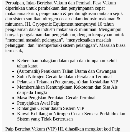
Perpaipan, Injap Bertebat Vakum dan Pemisah Fasa Vakum
diperlukan untuk pembekuan dan penyimpanan cepat
makanan/aiskrim, pengeluaran & pembungkusan rantaian sejuk
dan sistem suntikan nitrogen cecair dalam industri makanan &
minuman. HL Cryogenic Equipment mempunyai 10 tahun
pengalaman dalam industri makanan & minuman. Mengumpul
banyak pengalaman dan pengetahuan, dengan keupayaan untuk
"menemui masalah pelanggan", "menyelesaikan masalah
pelanggan" dan "memperbaiki sistem pelanggan". Masalah biasa
termasuk,
Kebersihan bahagian dalam paip dan tumpahan keluli
tahan karat
(Automatik) Penukaran Talian Utama dan Cawangan
Suhu Nitrogen Cecair ke dalam Peralatan Terminal
Pelarasan Tekanan (Pengurangan) dan Kestabilan VIP
Membersihkan Kemungkinan Kekotoran dan Sisa Ais
daripada Tangki
Masa Pengisian Peralatan Cecair Terminal
Penyejukan Awal Paip
Rintangan Cecair dalam Sistem VIP
Kawal Kehilangan Nitrogen Cecair Semasa Perkhidmatan
Sistem yang Tidak Berterusan
Paip Bertebat Vakum (VIP) HL dihasilkan mengikut kod Paip