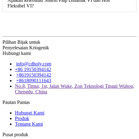
Apakah kelebihan Sistem Paip Dinamik VI dan Hos
Fleksibel VI?
Pilihan Bijak untuk
Penyelesaian Kriogenik
Hubungi kami
info@cdholy.com
+86 19150394142
+8619150394142
+8618090111643
No.8, Timur, 1st, Jalan Wuke, Zon Teknologi Tinggi Wuhou,
Chengdu, China
Pautan Pantas
Hubungi Kami
Produk
Tentang Kami
Pusat produk