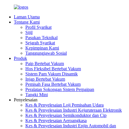
Laman Utama
Tentang Kami
Profil Syarikat
Sijil
Pasukan Teknikal
Sejarah Syarikat
Kepimpinan Kami
Tanggungjawab Sosial
Produk
Paip Bertebat Vakum
Hos Fleksibel Bertebat Vakum
Sistem Pam Vakum Dinamik
Injap Bertebat Vakum
Pemisah Fasa Bertebat Vakum
Peralatan Sokongan Sistem Perpaipan
Tangki Mini
Penyelesaian
Kes & Penyelesaian Loji Pemisahan Udara
Kes & Penyelesaian Industri Kejuruteraan Elektronik
Kes & Penyelesaian Semikonduktor dan Cip
Kes & Penyelesaian Aeroangkasa
Kes & Penyelesaian Industri Enjin Automobil dan