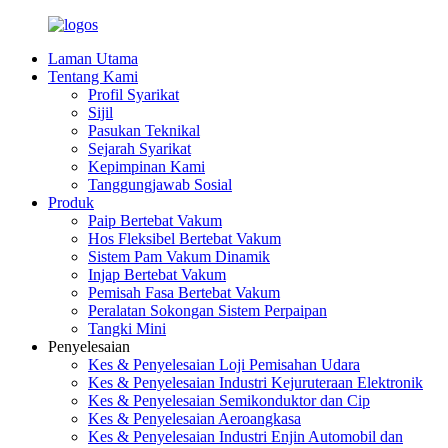
Laman Utama
Tentang Kami
Profil Syarikat
Sijil
Pasukan Teknikal
Sejarah Syarikat
Kepimpinan Kami
Tanggungjawab Sosial
Produk
Paip Bertebat Vakum
Hos Fleksibel Bertebat Vakum
Sistem Pam Vakum Dinamik
Injap Bertebat Vakum
Pemisah Fasa Bertebat Vakum
Peralatan Sokongan Sistem Perpaipan
Tangki Mini
Penyelesaian
Kes & Penyelesaian Loji Pemisahan Udara
Kes & Penyelesaian Industri Kejuruteraan Elektronik
Kes & Penyelesaian Semikonduktor dan Cip
Kes & Penyelesaian Aeroangkasa
Kes & Penyelesaian Industri Enjin Automobil dan