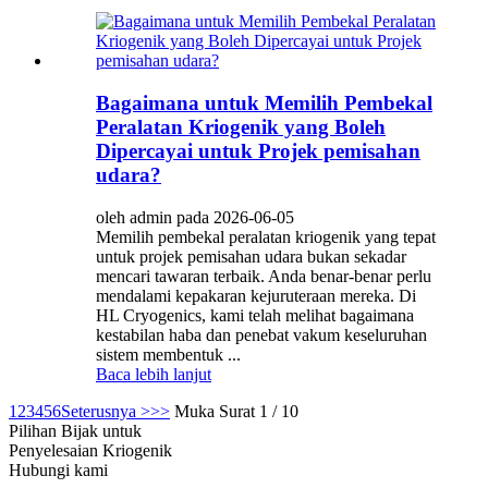
Bagaimana untuk Memilih Pembekal
Peralatan Kriogenik yang Boleh
Dipercayai untuk Projek pemisahan
udara?
oleh admin pada 2026-06-05
Memilih pembekal peralatan kriogenik yang tepat
untuk projek pemisahan udara bukan sekadar
mencari tawaran terbaik. Anda benar-benar perlu
mendalami kepakaran kejuruteraan mereka. Di
HL Cryogenics, kami telah melihat bagaimana
kestabilan haba dan penebat vakum keseluruhan
sistem membentuk ...
Baca lebih lanjut
1
2
3
4
5
6
Seterusnya >
>>
Muka Surat 1 / 10
Pilihan Bijak untuk
Penyelesaian Kriogenik
Hubungi kami