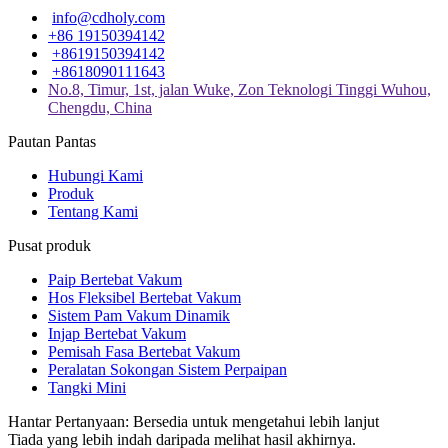
info@cdholy.com
+86 19150394142
+8619150394142
+8618090111643
No.8, Timur, 1st, jalan Wuke, Zon Teknologi Tinggi Wuhou,
Chengdu, China
Pautan Pantas
Hubungi Kami
Produk
Tentang Kami
Pusat produk
Paip Bertebat Vakum
Hos Fleksibel Bertebat Vakum
Sistem Pam Vakum Dinamik
Injap Bertebat Vakum
Pemisah Fasa Bertebat Vakum
Peralatan Sokongan Sistem Perpaipan
Tangki Mini
Hantar Pertanyaan: Bersedia untuk mengetahui lebih lanjut
Tiada yang lebih indah daripada melihat hasil akhirnya.