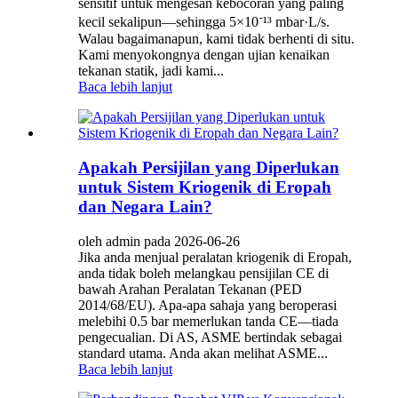
sensitif untuk mengesan kebocoran yang paling
kecil sekalipun—sehingga 5×10⁻¹³ mbar·L/s.
Walau bagaimanapun, kami tidak berhenti di situ.
Kami menyokongnya dengan ujian kenaikan
tekanan statik, jadi kami...
Baca lebih lanjut
Apakah Persijilan yang Diperlukan
untuk Sistem Kriogenik di Eropah
dan Negara Lain?
oleh admin pada 2026-06-26
Jika anda menjual peralatan kriogenik di Eropah,
anda tidak boleh melangkau pensijilan CE di
bawah Arahan Peralatan Tekanan (PED
2014/68/EU). Apa-apa sahaja yang beroperasi
melebihi 0.5 bar memerlukan tanda CE—tiada
pengecualian. Di AS, ASME bertindak sebagai
standard utama. Anda akan melihat ASME...
Baca lebih lanjut