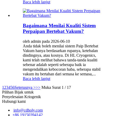
Baca lebih lanjut
Bagaimana Menilai Kualiti Sistem
Perpaipan Bertebat Vakum?
oleh admin pada 2026-06-10
Anda tidak boleh menilai sistem Paip Bertebat
Vakum hanya berdasarkan rupanya, ketebalan
dindingnya, atau kosnya. Di HL Cryogenics,
kami telah melihat bahawa tanda-tanda kualiti
sebenar adalah seperti seberapa baik ia
mengendalikan kebocoran haba, seberapa stabil
vakum itu bertahan dari semasa ke semasa,...
Baca lebih lanjut
1
2
3
4
5
6
Seterusnya >
>>
Muka Surat 1 / 17
Pilihan Bijak untuk
Penyelesaian Kriogenik
Hubungi kami
info@cdholy.com
+86 19150394142