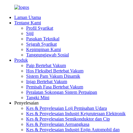
Laman Utama
Tentang Kami
Profil Syarikat
Sijil
Pasukan Teknikal
Sejarah Syarikat
Kepimpinan Kami
Tanggungjawab Sosial
Produk
Paip Bertebat Vakum
Hos Fleksibel Bertebat Vakum
Sistem Pam Vakum Dinamik
Injap Bertebat Vakum
Pemisah Fasa Bertebat Vakum
Peralatan Sokongan Sistem Perpaipan
Tangki Mini
Penyelesaian
Kes & Penyelesaian Loji Pemisahan Udara
Kes & Penyelesaian Industri Kejuruteraan Elektronik
Kes & Penyelesaian Semikonduktor dan Cip
Kes & Penyelesaian Aeroangkasa
Kes & Penyelesaian Industri Enjin Automobil dan