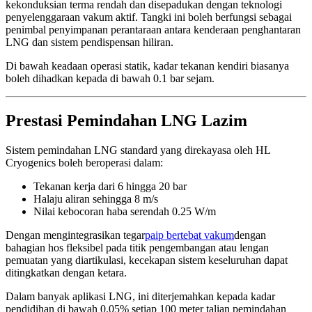
kekonduksian terma rendah dan disepadukan dengan teknologi
penyelenggaraan vakum aktif. Tangki ini boleh berfungsi sebagai
penimbal penyimpanan perantaraan antara kenderaan penghantaran
LNG dan sistem pendispensan hiliran.
Di bawah keadaan operasi statik, kadar tekanan kendiri biasanya
boleh dihadkan kepada di bawah 0.1 bar sejam.
Prestasi Pemindahan LNG Lazim
Sistem pemindahan LNG standard yang direkayasa oleh HL
Cryogenics boleh beroperasi dalam:
Tekanan kerja dari 6 hingga 20 bar
Halaju aliran sehingga 8 m/s
Nilai kebocoran haba serendah 0.25 W/m
Dengan mengintegrasikan tegar
paip bertebat vakum
dengan
bahagian hos fleksibel pada titik pengembangan atau lengan
pemuatan yang diartikulasi, kecekapan sistem keseluruhan dapat
ditingkatkan dengan ketara.
Dalam banyak aplikasi LNG, ini diterjemahkan kepada kadar
pendidihan di bawah 0.05% setiap 100 meter talian pemindahan