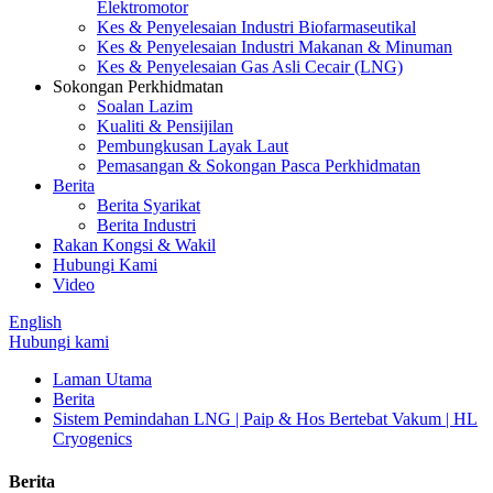
Elektromotor
Kes & Penyelesaian Industri Biofarmaseutikal
Kes & Penyelesaian Industri Makanan & Minuman
Kes & Penyelesaian Gas Asli Cecair (LNG)
Sokongan Perkhidmatan
Soalan Lazim
Kualiti & Pensijilan
Pembungkusan Layak Laut
Pemasangan & Sokongan Pasca Perkhidmatan
Berita
Berita Syarikat
Berita Industri
Rakan Kongsi & Wakil
Hubungi Kami
Video
English
Hubungi kami
Laman Utama
Berita
Sistem Pemindahan LNG | Paip & Hos Bertebat Vakum | HL
Cryogenics
Berita