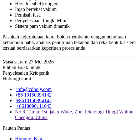
Hos fleksibel kriogenik
Injap bertebat vakum
Pemisah fasa
Penyelesaian Tangki Mini
Sistem pam vakum dinamik
Pasukan kejuruteraan kami boleh membantu dengan pengiraan
kebocoran haba, analisis penurunan tekanan dan reka bentuk sistem
tersuai berdasarkan keperluan proses anda.
Masa siaran: 27 Mei 2026
Pilihan Bijak untuk
Penyelesaian Kriogenik
Hubungi kami
info@cdholy.com
+86 19150394142
+8619150394142
+8618090111643
No.8, Timur, 1st, jalan Wuke, Zon Teknologi Tinggi Wuhou,
Chengdu, China
Pautan Pantas
Hubungi Kami