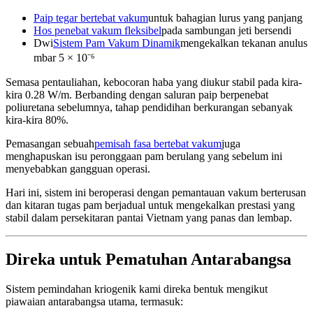
Paip tegar bertebat vakum
untuk bahagian lurus yang panjang
Hos penebat vakum fleksibel
pada sambungan jeti bersendi
Dwi
Sistem Pam Vakum Dinamik
mengekalkan tekanan anulus
mbar 5 × 10⁻⁶
Semasa pentauliahan, kebocoran haba yang diukur stabil pada kira-
kira 0.28 W/m. Berbanding dengan saluran paip berpenebat
poliuretana sebelumnya, tahap pendidihan berkurangan sebanyak
kira-kira 80%.
Pemasangan sebuah
pemisah fasa bertebat vakum
juga
menghapuskan isu peronggaan pam berulang yang sebelum ini
menyebabkan gangguan operasi.
Hari ini, sistem ini beroperasi dengan pemantauan vakum berterusan
dan kitaran tugas pam berjadual untuk mengekalkan prestasi yang
stabil dalam persekitaran pantai Vietnam yang panas dan lembap.
Direka untuk Pematuhan Antarabangsa
Sistem pemindahan kriogenik kami direka bentuk mengikut
piawaian antarabangsa utama, termasuk: