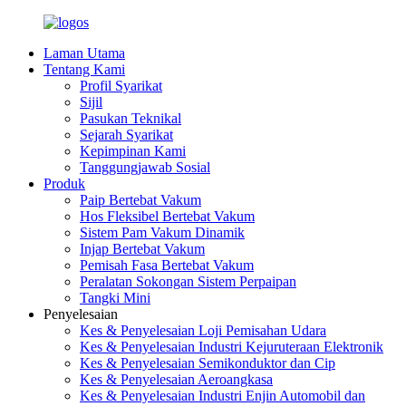
Laman Utama
Tentang Kami
Profil Syarikat
Sijil
Pasukan Teknikal
Sejarah Syarikat
Kepimpinan Kami
Tanggungjawab Sosial
Produk
Paip Bertebat Vakum
Hos Fleksibel Bertebat Vakum
Sistem Pam Vakum Dinamik
Injap Bertebat Vakum
Pemisah Fasa Bertebat Vakum
Peralatan Sokongan Sistem Perpaipan
Tangki Mini
Penyelesaian
Kes & Penyelesaian Loji Pemisahan Udara
Kes & Penyelesaian Industri Kejuruteraan Elektronik
Kes & Penyelesaian Semikonduktor dan Cip
Kes & Penyelesaian Aeroangkasa
Kes & Penyelesaian Industri Enjin Automobil dan