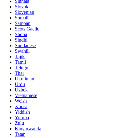
Sinhala
Slovak
Slovenian
Somali
Samoan
Scots Gaelic
Shona
Sindhi
Sundanese
Swahili
Tajik
Tamil
Telugu
Thai
Ukrainian
Urdu
Uzbek
Vietnamese
Welsh
Xhosa
Yiddish
Yoruba
Zulu
Kinyarwanda
Tatar