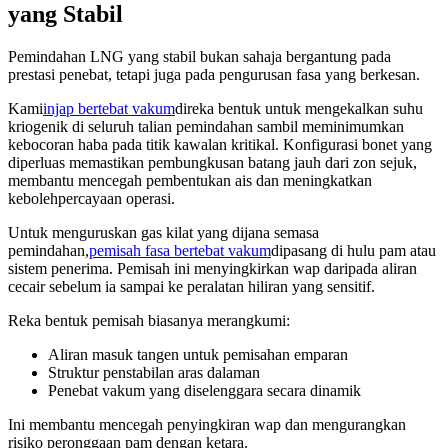
yang Stabil
Pemindahan LNG yang stabil bukan sahaja bergantung pada
prestasi penebat, tetapi juga pada pengurusan fasa yang berkesan.
Kami
injap bertebat vakum
direka bentuk untuk mengekalkan suhu
kriogenik di seluruh talian pemindahan sambil meminimumkan
kebocoran haba pada titik kawalan kritikal. Konfigurasi bonet yang
diperluas memastikan pembungkusan batang jauh dari zon sejuk,
membantu mencegah pembentukan ais dan meningkatkan
kebolehpercayaan operasi.
Untuk menguruskan gas kilat yang dijana semasa
pemindahan,
pemisah fasa bertebat vakum
dipasang di hulu pam atau
sistem penerima. Pemisah ini menyingkirkan wap daripada aliran
cecair sebelum ia sampai ke peralatan hiliran yang sensitif.
Reka bentuk pemisah biasanya merangkumi:
Aliran masuk tangen untuk pemisahan emparan
Struktur penstabilan aras dalaman
Penebat vakum yang diselenggara secara dinamik
Ini membantu mencegah penyingkiran wap dan mengurangkan
risiko peronggaan pam dengan ketara.