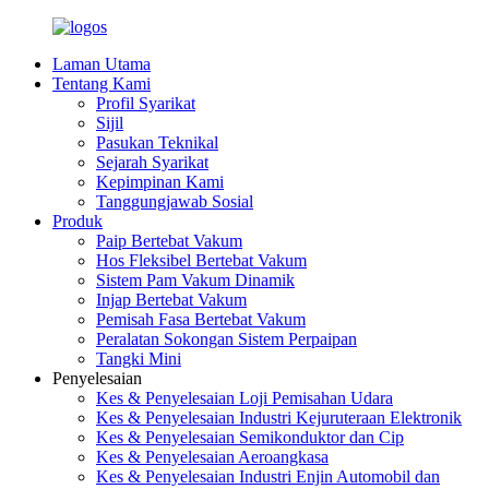
Laman Utama
Tentang Kami
Profil Syarikat
Sijil
Pasukan Teknikal
Sejarah Syarikat
Kepimpinan Kami
Tanggungjawab Sosial
Produk
Paip Bertebat Vakum
Hos Fleksibel Bertebat Vakum
Sistem Pam Vakum Dinamik
Injap Bertebat Vakum
Pemisah Fasa Bertebat Vakum
Peralatan Sokongan Sistem Perpaipan
Tangki Mini
Penyelesaian
Kes & Penyelesaian Loji Pemisahan Udara
Kes & Penyelesaian Industri Kejuruteraan Elektronik
Kes & Penyelesaian Semikonduktor dan Cip
Kes & Penyelesaian Aeroangkasa
Kes & Penyelesaian Industri Enjin Automobil dan