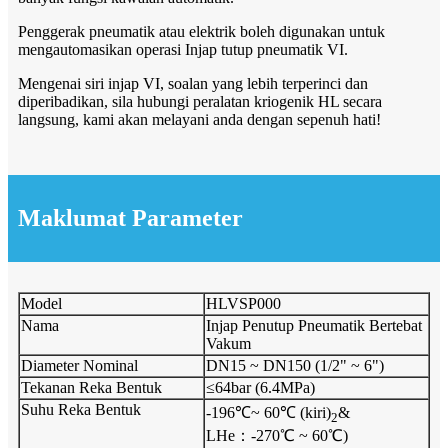
Penggerak pneumatik atau elektrik boleh digunakan untuk
mengautomasikan operasi Injap tutup pneumatik VI.
Mengenai siri injap VI, soalan yang lebih terperinci dan
diperibadikan, sila hubungi peralatan kriogenik HL secara
langsung, kami akan melayani anda dengan sepenuh hati!
Maklumat Parameter
Model
HLVSP000
Nama
Injap Penutup Pneumatik Bertebat
Vakum
Diameter Nominal
DN15 ~ DN150 (1/2" ~ 6")
Tekanan Reka Bentuk
≤64bar (6.4MPa)
Suhu Reka Bentuk
-196℃~ 60℃ (kiri)
&
2
LHe：-270℃ ~ 60℃)