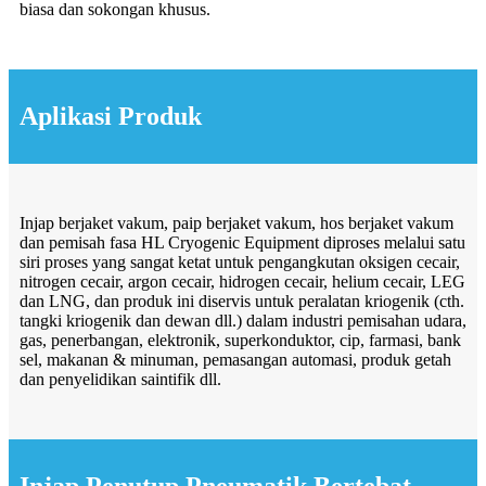
biasa dan sokongan khusus.
Aplikasi Produk
Injap berjaket vakum, paip berjaket vakum, hos berjaket vakum
dan pemisah fasa HL Cryogenic Equipment diproses melalui satu
siri proses yang sangat ketat untuk pengangkutan oksigen cecair,
nitrogen cecair, argon cecair, hidrogen cecair, helium cecair, LEG
dan LNG, dan produk ini diservis untuk peralatan kriogenik (cth.
tangki kriogenik dan dewan dll.) dalam industri pemisahan udara,
gas, penerbangan, elektronik, superkonduktor, cip, farmasi, bank
sel, makanan & minuman, pemasangan automasi, produk getah
dan penyelidikan saintifik dll.
Injap Penutup Pneumatik Bertebat