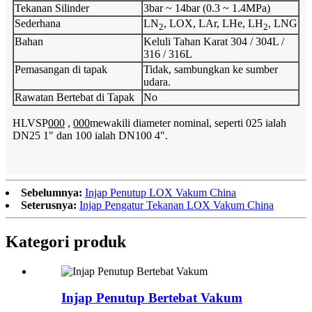
Tekanan Silinder
3bar ~ 14bar (0.3 ~ 1.4MPa)
Sederhana
LN
, LOX, LAr, LHe, LH
, LNG
2
2
Bahan
Keluli Tahan Karat 304 / 304L /
316 / 316L
Pemasangan di tapak
Tidak, sambungkan ke sumber
udara.
Rawatan Bertebat di Tapak
No
HLVSP
000
,
000
mewakili diameter nominal, seperti 025 ialah
DN25 1" dan 100 ialah DN100 4".
Sebelumnya:
Injap Penutup LOX Vakum China
Seterusnya:
Injap Pengatur Tekanan LOX Vakum China
Kategori produk
Injap Penutup Bertebat Vakum