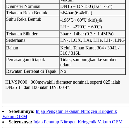
Diameter Nominal
DN15 ~ DN150 (1/2" ~ 6")
Tekanan Reka Bentuk
≤64bar (6.4MPa)
Suhu Reka Bentuk
-196℃~ 60℃ (kiri)
&
2
LHe：-270℃ ~ 60℃)
Tekanan Silinder
3bar ~ 14bar (0.3 ~ 1.4MPa)
Sederhana
LN
, LOX, LAr, LHe, LH
, LNG
2
2
Bahan
Keluli Tahan Karat 304 / 304L /
316 / 316L
Pemasangan di tapak
Tidak, sambungkan ke sumber
udara.
Rawatan Bertebat di Tapak
No
HLVSP
000
,
000
mewakili diameter nominal, seperti 025 ialah
DN25 1" dan 100 ialah DN100 4".
Sebelumnya:
Injap Pengatur Tekanan Nitrogen Kriogenik
Vakum OEM
Seterusnya:
Injap Penutup Nitrogen Kriogenik Vakum OEM