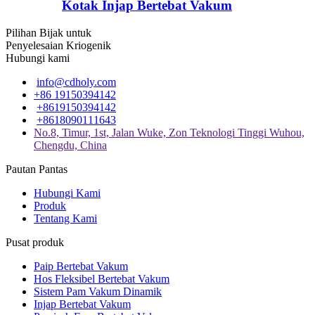
Kotak Injap Bertebat Vakum
Pilihan Bijak untuk
Penyelesaian Kriogenik
Hubungi kami
info@cdholy.com
+86 19150394142
+8619150394142
+8618090111643
No.8, Timur, 1st, Jalan Wuke, Zon Teknologi Tinggi Wuhou,
Chengdu, China
Pautan Pantas
Hubungi Kami
Produk
Tentang Kami
Pusat produk
Paip Bertebat Vakum
Hos Fleksibel Bertebat Vakum
Sistem Pam Vakum Dinamik
Injap Bertebat Vakum