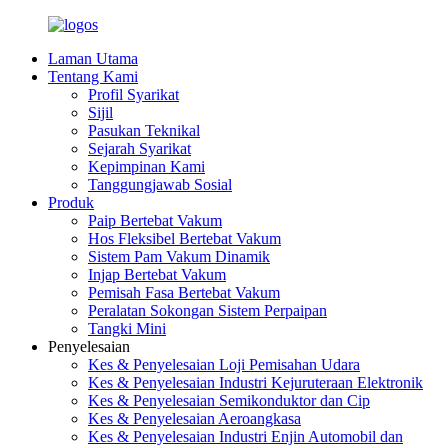
Laman Utama
Tentang Kami
Profil Syarikat
Sijil
Pasukan Teknikal
Sejarah Syarikat
Kepimpinan Kami
Tanggungjawab Sosial
Produk
Paip Bertebat Vakum
Hos Fleksibel Bertebat Vakum
Sistem Pam Vakum Dinamik
Injap Bertebat Vakum
Pemisah Fasa Bertebat Vakum
Peralatan Sokongan Sistem Perpaipan
Tangki Mini
Penyelesaian
Kes & Penyelesaian Loji Pemisahan Udara
Kes & Penyelesaian Industri Kejuruteraan Elektronik
Kes & Penyelesaian Semikonduktor dan Cip
Kes & Penyelesaian Aeroangkasa
Kes & Penyelesaian Industri Enjin Automobil dan