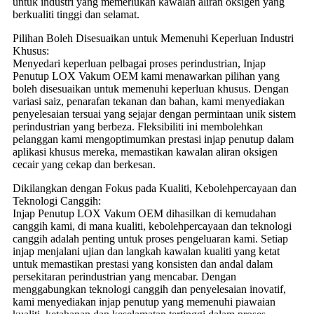
untuk industri yang memerlukan kawalan aliran oksigen yang
berkualiti tinggi dan selamat.
Pilihan Boleh Disesuaikan untuk Memenuhi Keperluan Industri
Khusus:
Menyedari keperluan pelbagai proses perindustrian, Injap
Penutup LOX Vakum OEM kami menawarkan pilihan yang
boleh disesuaikan untuk memenuhi keperluan khusus. Dengan
variasi saiz, penarafan tekanan dan bahan, kami menyediakan
penyelesaian tersuai yang sejajar dengan permintaan unik sistem
perindustrian yang berbeza. Fleksibiliti ini membolehkan
pelanggan kami mengoptimumkan prestasi injap penutup dalam
aplikasi khusus mereka, memastikan kawalan aliran oksigen
cecair yang cekap dan berkesan.
Dikilangkan dengan Fokus pada Kualiti, Kebolehpercayaan dan
Teknologi Canggih:
Injap Penutup LOX Vakum OEM dihasilkan di kemudahan
canggih kami, di mana kualiti, kebolehpercayaan dan teknologi
canggih adalah penting untuk proses pengeluaran kami. Setiap
injap menjalani ujian dan langkah kawalan kualiti yang ketat
untuk memastikan prestasi yang konsisten dan andal dalam
persekitaran perindustrian yang mencabar. Dengan
menggabungkan teknologi canggih dan penyelesaian inovatif,
kami menyediakan injap penutup yang memenuhi piawaian