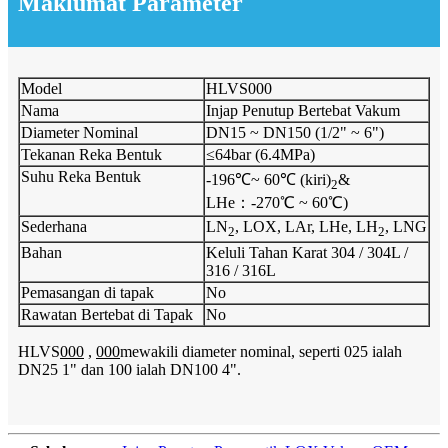
Maklumat Parameter
Model
HLVS000
Nama
Injap Penutup Bertebat Vakum
Diameter Nominal
DN15 ~ DN150 (1/2" ~ 6")
Tekanan Reka Bentuk
≤64bar (6.4MPa)
Suhu Reka Bentuk
-196℃~ 60℃ (kiri)
&
2
LHe：-270℃ ~ 60℃)
Sederhana
LN
, LOX, LAr, LHe, LH
, LNG
2
2
Bahan
Keluli Tahan Karat 304 / 304L /
316 / 316L
Pemasangan di tapak
No
Rawatan Bertebat di Tapak
No
HLVS
000
,
000
mewakili diameter nominal, seperti 025 ialah
DN25 1" dan 100 ialah DN100 4".