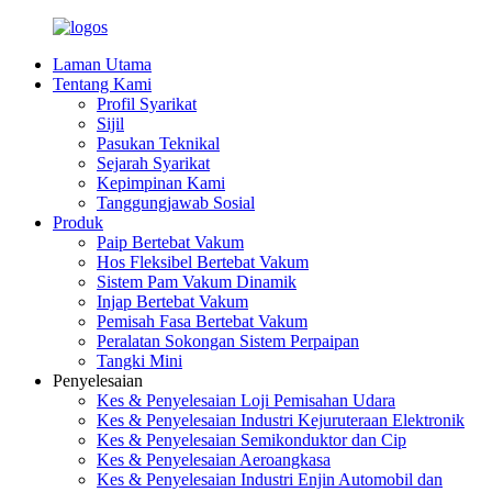
Laman Utama
Tentang Kami
Profil Syarikat
Sijil
Pasukan Teknikal
Sejarah Syarikat
Kepimpinan Kami
Tanggungjawab Sosial
Produk
Paip Bertebat Vakum
Hos Fleksibel Bertebat Vakum
Sistem Pam Vakum Dinamik
Injap Bertebat Vakum
Pemisah Fasa Bertebat Vakum
Peralatan Sokongan Sistem Perpaipan
Tangki Mini
Penyelesaian
Kes & Penyelesaian Loji Pemisahan Udara
Kes & Penyelesaian Industri Kejuruteraan Elektronik
Kes & Penyelesaian Semikonduktor dan Cip
Kes & Penyelesaian Aeroangkasa
Kes & Penyelesaian Industri Enjin Automobil dan