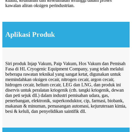
kualiti, ketahanan dan keselamatan tertinggi dalam proses
kawalan aliran oksigen perindustrian.
Aplikasi Produk
Siri produk Injap Vakum, Paip Vakum, Hos Vakum dan Pemisah
Fasa di HL Cryogenic Equipment Company, yang telah melalui
beberapa rawatan teknikal yang sangat ketat, digunakan untuk
memindahkan oksigen cecair, nitrogen cecair, argon cecair,
hidrogen cecair, helium cecair, LEG dan LNG, dan produk ini
diservis untuk peralatan kriogenik (cth. tangki kriogenik, dewan
dan peti sejuk dll.) dalam industri pemisahan udara, gas,
penerbangan, elektronik, superkonduktor, cip, farmasi, biobank,
makanan & minuman, pemasangan automasi, kejuruteraan kimia,
besi & keluli, dan penyelidikan saintifik dll.