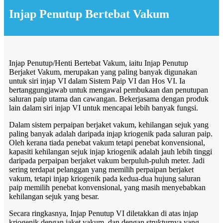
Injap Penutup Bertebat Vakum
Injap Penutup/Henti Bertebat Vakum, iaitu Injap Penutup
Berjaket Vakum, merupakan yang paling banyak digunakan
untuk siri injap VI dalam Sistem Paip VI dan Hos VI. Ia
bertanggungjawab untuk mengawal pembukaan dan penutupan
saluran paip utama dan cawangan. Bekerjasama dengan produk
lain dalam siri injap VI untuk mencapai lebih banyak fungsi.
Dalam sistem perpaipan berjaket vakum, kehilangan sejuk yang
paling banyak adalah daripada injap kriogenik pada saluran paip.
Oleh kerana tiada penebat vakum tetapi penebat konvensional,
kapasiti kehilangan sejuk injap kriogenik adalah jauh lebih tinggi
daripada perpaipan berjaket vakum berpuluh-puluh meter. Jadi
sering terdapat pelanggan yang memilih perpaipan berjaket
vakum, tetapi injap kriogenik pada kedua-dua hujung saluran
paip memilih penebat konvensional, yang masih menyebabkan
kehilangan sejuk yang besar.
Secara ringkasnya, Injap Penutup VI diletakkan di atas injap
kriogenik dengan jaket vakum, dan dengan strukturnya yang