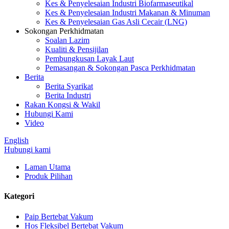
Kes & Penyelesaian Industri Biofarmaseutikal
Kes & Penyelesaian Industri Makanan & Minuman
Kes & Penyelesaian Gas Asli Cecair (LNG)
Sokongan Perkhidmatan
Soalan Lazim
Kualiti & Pensijilan
Pembungkusan Layak Laut
Pemasangan & Sokongan Pasca Perkhidmatan
Berita
Berita Syarikat
Berita Industri
Rakan Kongsi & Wakil
Hubungi Kami
Video
English
Hubungi kami
Laman Utama
Produk Pilihan
Kategori
Paip Bertebat Vakum
Hos Fleksibel Bertebat Vakum