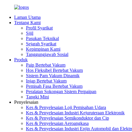
Laman Utama
Tentang Kami
Profil Syarikat
Sijil
Pasukan Teknikal
Sejarah Syarikat
Kepimpinan Kami
Tanggungjawab Sosial
Produk
Paip Bertebat Vakum
Hos Fleksibel Bertebat Vakum
Sistem Pam Vakum Dinamik
Injap Bertebat Vakum
Pemisah Fasa Bertebat Vakum
Peralatan Sokongan Sistem Perpaipan
Tangki Mini
Penyelesaian
Kes & Penyelesaian Loji Pemisahan Udara
Kes & Penyelesaian Industri Kejuruteraan Elektronik
Kes & Penyelesaian Semikonduktor dan Cip
Kes & Penyelesaian Aeroangkasa
Kes & Penyelesaian Industri Enjin Automobil dan Elekt