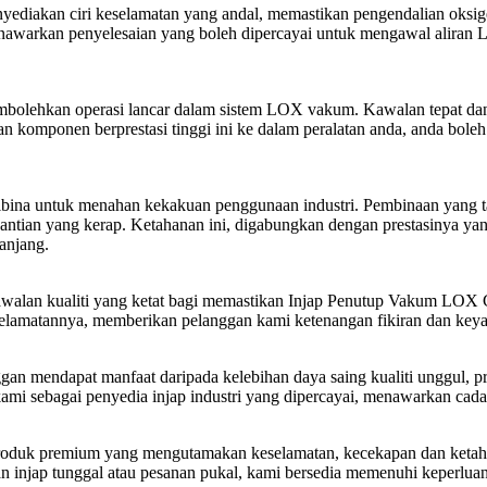
diakan ciri keselamatan yang andal, memastikan pengendalian oksige
menawarkan penyelesaian yang boleh dipercayai untuk mengawal alir
bolehkan operasi lancar dalam sistem LOX vakum. Kawalan tepat dan
komponen berprestasi tinggi ini ke dalam peralatan anda, anda boleh 
i dibina untuk menahan kekakuan penggunaan industri. Pembinaan yang
ntian yang kerap. Ketahanan ini, digabungkan dengan prestasinya yan
panjang.
walan kualiti yang ketat bagi memastikan Injap Penutup Vakum LOX Ch
keselamatannya, memberikan pelanggan kami ketenangan fikiran dan key
 mendapat manfaat daripada kelebihan daya saing kualiti unggul, p
i sebagai penyedia injap industri yang dipercayai, menawarkan cada
oduk premium yang mengutamakan keselamatan, kecekapan dan ketaha
injap tunggal atau pesanan pukal, kami bersedia memenuhi keperluan