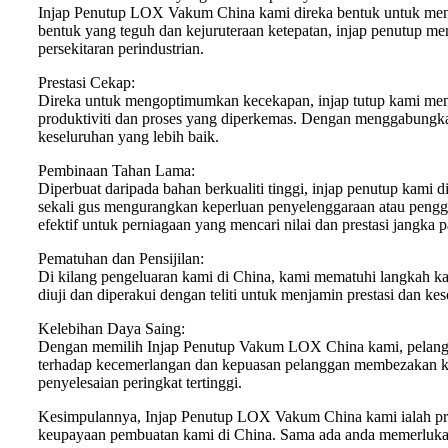
Injap Penutup LOX Vakum China kami direka bentuk untuk menye
bentuk yang teguh dan kejuruteraan ketepatan, injap penutup 
persekitaran perindustrian.
Prestasi Cekap:
Direka untuk mengoptimumkan kecekapan, injap tutup kami mem
produktiviti dan proses yang diperkemas. Dengan menggabungkan 
keseluruhan yang lebih baik.
Pembinaan Tahan Lama:
Diperbuat daripada bahan berkualiti tinggi, injap penutup kam
sekali gus mengurangkan keperluan penyelenggaraan atau pengga
efektif untuk perniagaan yang mencari nilai dan prestasi jangka 
Pematuhan dan Pensijilan:
Di kilang pengeluaran kami di China, kami mematuhi langkah ka
diuji dan diperakui dengan teliti untuk menjamin prestasi dan 
Kelebihan Daya Saing:
Dengan memilih Injap Penutup Vakum LOX China kami, pelanggan
terhadap kecemerlangan dan kepuasan pelanggan membezakan kam
penyelesaian peringkat tertinggi.
Kesimpulannya, Injap Penutup LOX Vakum China kami ialah pr
keupayaan pembuatan kami di China. Sama ada anda memerlukan 