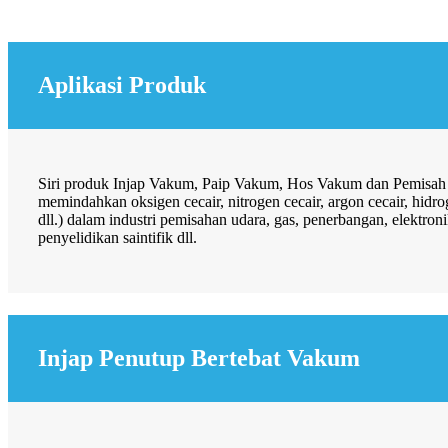
Aplikasi Produk
Siri produk Injap Vakum, Paip Vakum, Hos Vakum dan Pemisah F
memindahkan oksigen cecair, nitrogen cecair, argon cecair, hidro
dll.) dalam industri pemisahan udara, gas, penerbangan, elektro
penyelidikan saintifik dll.
Injap Penutup Bertebat Vakum