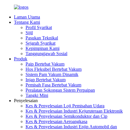
Laman Utama
Tentang Kami
Profil Syarikat
Sijil
Pasukan Teknikal
Sejarah Syarikat
Kepimpinan Kami
Tanggungjawab Sosial
Produk
Paip Bertebat Vakum
Hos Fleksibel Bertebat Vakum
Sistem Pam Vakum Dinamik
Injap Bertebat Vakum
Pemisah Fasa Bertebat Vakum
Peralatan Sokongan Sistem Perpaipan
Tangki Mini
Penyelesaian
Kes & Penyelesaian Loji Pemisahan Udara
Kes & Penyelesaian Industri Kejuruteraan Elektronik
Kes & Penyelesaian Semikonduktor dan Cip
Kes & Penyelesaian Aeroangkasa
Kes & Penyelesaian Industri Enjin Automobil dan