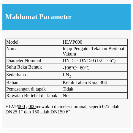
Maklumat Parameter
Model
HLVP000
Nama
Injap Pengatur Tekanan Bertebat
Vakum
Diameter Nominal
DN15 ~ DN150 (1/2" ~ 6")
Suhu Reka Bentuk
-196℃~ 60℃
Sederhana
LN
2
Bahan
Keluli Tahan Karat 304
Pemasangan di tapak
Tidak,
Rawatan Bertebat di Tapak
No
HLVP
000
,
000
mewakili diameter nominal, seperti 025 ialah
DN25 1" dan 150 ialah DN150 6".