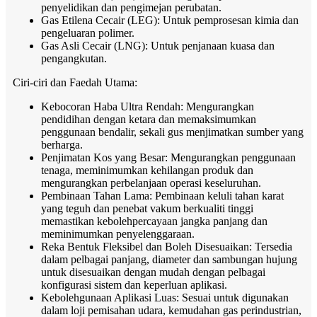
penyelidikan dan pengimejan perubatan.
Gas Etilena Cecair (LEG): Untuk pemprosesan kimia dan
pengeluaran polimer.
Gas Asli Cecair (LNG): Untuk penjanaan kuasa dan
pengangkutan.
Ciri-ciri dan Faedah Utama:
Kebocoran Haba Ultra Rendah: Mengurangkan
pendidihan dengan ketara dan memaksimumkan
penggunaan bendalir, sekali gus menjimatkan sumber yang
berharga.
Penjimatan Kos yang Besar: Mengurangkan penggunaan
tenaga, meminimumkan kehilangan produk dan
mengurangkan perbelanjaan operasi keseluruhan.
Pembinaan Tahan Lama: Pembinaan keluli tahan karat
yang teguh dan penebat vakum berkualiti tinggi
memastikan kebolehpercayaan jangka panjang dan
meminimumkan penyelenggaraan.
Reka Bentuk Fleksibel dan Boleh Disesuaikan: Tersedia
dalam pelbagai panjang, diameter dan sambungan hujung
untuk disesuaikan dengan mudah dengan pelbagai
konfigurasi sistem dan keperluan aplikasi.
Kebolehgunaan Aplikasi Luas: Sesuai untuk digunakan
dalam loji pemisahan udara, kemudahan gas perindustrian,