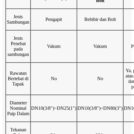
Bolt
Jenis
Pengapit
Bebibir dan Bolt
Sambungan
Jenis
Penebat
Vakum
Vakum
P
pada
sambungan
Ya, 
Rawatan
atau
Bertebat di
No
No
dar
Tapak
p
Diameter
Nominal
DN10(3/8")~DN25(1")
DN10(3/8")~DN80(3")
DN10
Paip Dalam
Tekanan