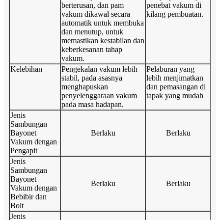
berterusan, dan pam
penebat vakum di
vakum dikawal secara
kilang pembuatan.
automatik untuk membuka
dan menutup, untuk
memastikan kestabilan dan
keberkesanan tahap
vakum.
Kelebihan
Pengekalan vakum lebih
Pelaburan yang
stabil, pada asasnya
lebih menjimatkan
menghapuskan
dan pemasangan di
penyelenggaraan vakum
tapak yang mudah
pada masa hadapan.
Jenis
Sambungan
Bayonet
Berlaku
Berlaku
Vakum dengan
Pengapit
Jenis
Sambungan
Bayonet
Berlaku
Berlaku
Vakum dengan
Bebibir dan
Bolt
Jenis