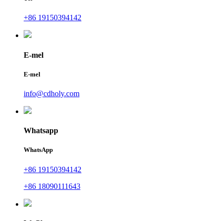
+86 19150394142
E-mel
E-mel
info@cdholy.com
Whatsapp
WhatsApp
+86 19150394142
+86 18090111643