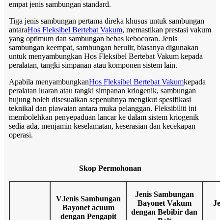
empat jenis sambungan standard.
Tiga jenis sambungan pertama direka khusus untuk sambungan
antara
Hos Fleksibel Bertebat Vakum
, memastikan prestasi vakum
yang optimum dan sambungan bebas kebocoran. Jenis
sambungan keempat, sambungan berulir, biasanya digunakan
untuk menyambungkan Hos Fleksibel Bertebat Vakum kepada
peralatan, tangki simpanan atau komponen sistem lain.
Apabila menyambungkan
Hos Fleksibel Bertebat Vakum
kepada
peralatan luaran atau tangki simpanan kriogenik, sambungan
hujung boleh disesuaikan sepenuhnya mengikut spesifikasi
teknikal dan piawaian antara muka pelanggan. Fleksibiliti ini
membolehkan penyepaduan lancar ke dalam sistem kriogenik
sedia ada, menjamin keselamatan, keserasian dan kecekapan
operasi.
Skop Permohonan
Jenis Sambungan
V
Jenis Sambungan
Bayonet Vakum
J
Bayonet acuum
dengan Bebibir dan
dengan Pengapit