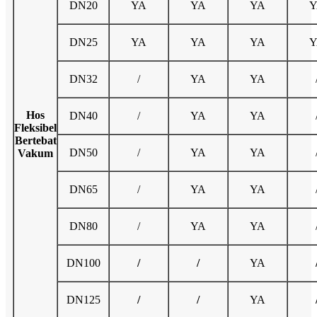
DN20
YA
YA
YA
Y
DN25
YA
YA
YA
Y
DN32
/
YA
YA
Hos
DN40
/
YA
YA
Fleksibel
Bertebat
DN50
/
YA
YA
Vakum
DN65
/
YA
YA
DN80
/
YA
YA
DN100
/
/
YA
DN125
/
/
YA