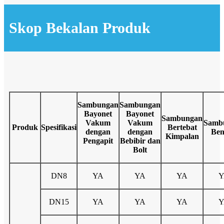
Skop Bekalan Produk
Sambungan
Sambungan
Bayonet
Bayonet
Sambungan
Vakum
Vakum
Samb
Produk
Spesifikasi
Bertebat
dengan
dengan
Ben
Kimpalan
Pengapit
Bebibir dan
Bolt
DN8
YA
YA
YA
Y
DN15
YA
YA
YA
Y