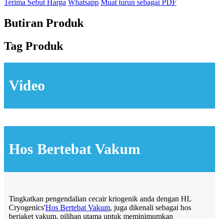
Terima Sebut Harga
Whatsapp
Muat turun sebagai PDF
Butiran Produk
Tag Produk
Video
Hos Bertebat Vakum
Tingkatkan pengendalian cecair kriogenik anda dengan HL
Cryogenics'
Hos Bertebat Vakum
, juga dikenali sebagai hos
berjaket vakum, pilihan utama untuk meminimumkan