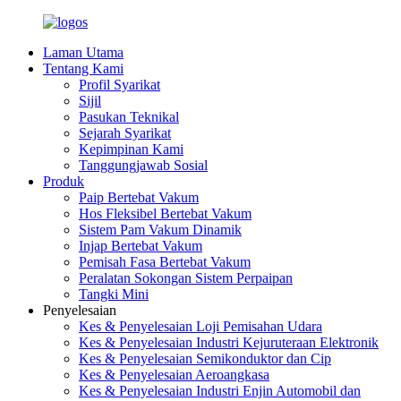
Laman Utama
Tentang Kami
Profil Syarikat
Sijil
Pasukan Teknikal
Sejarah Syarikat
Kepimpinan Kami
Tanggungjawab Sosial
Produk
Paip Bertebat Vakum
Hos Fleksibel Bertebat Vakum
Sistem Pam Vakum Dinamik
Injap Bertebat Vakum
Pemisah Fasa Bertebat Vakum
Peralatan Sokongan Sistem Perpaipan
Tangki Mini
Penyelesaian
Kes & Penyelesaian Loji Pemisahan Udara
Kes & Penyelesaian Industri Kejuruteraan Elektronik
Kes & Penyelesaian Semikonduktor dan Cip
Kes & Penyelesaian Aeroangkasa
Kes & Penyelesaian Industri Enjin Automobil dan