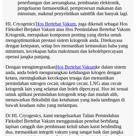
penerbangan dan aeroangkasa, pembuatan elektronik,
pengeluaran farmaseutikal, pemprosesan makanan dan
minuman, makmal penyelidikan saintifik dan banyak lagi.
HL Cryogenics'
Hos Bertebat Vakum
, juga dikenali sebagai Hos
Fleksibel Berjaket Vakum atau Hos Pemindahan Bertebat Vakum
Kriogenik, merupakan komponen penting yang direka untuk
mengoptimumkan prestasi sistem kriogenik anda. Direkayasa
dengan ketepatan, setiap hos memastikan kemasukan haba yang
minimum, kecekapan haba maksimum dan kebolehpercayaan
operasi jangka panjang.
Dengan mengintegrasikan
Hos Bertebat Vakum
ke dalam sistem
anda, anda boleh mengurangkan kehilangan kriogen dengan
ketara, meningkatkan kecekapan tenaga dan memastikan
pemindahan nitrogen cecair, oksigen cecair, LNG atau cecair
kriogenik lain yang selamat dan boleh dipercayai. Hos ini sesuai
untuk aplikasi pemindahan kriogenik tetap dan mudah alih,
menawarkan fleksibiliti dan ketahanan yang tiada tandingan di
bawah keadaan suhu yang melampau.
Di HL Cryogenics, kami mengeluarkan Talian Pemindahan
Fleksibel Bertebat Vakum menggunakan penebat berbilang
lapisan canggih dan pembinaan keluli tahan karat berdinding
dua, memastikan integriti vakum yang sangat baik dan jangka