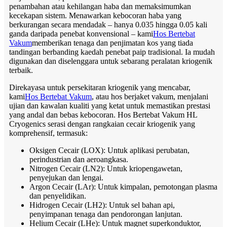
penambahan atau kehilangan haba dan memaksimumkan
kecekapan sistem. Menawarkan kebocoran haba yang
berkurangan secara mendadak – hanya 0.035 hingga 0.05 kali
ganda daripada penebat konvensional – kami
Hos Bertebat
Vakum
memberikan tenaga dan penjimatan kos yang tiada
tandingan berbanding kaedah penebat paip tradisional. Ia mudah
digunakan dan diselenggara untuk sebarang peralatan kriogenik
terbaik.
Direkayasa untuk persekitaran kriogenik yang mencabar,
kami
Hos Bertebat Vakum
, atau hos berjaket vakum, menjalani
ujian dan kawalan kualiti yang ketat untuk memastikan prestasi
yang andal dan bebas kebocoran. Hos Bertebat Vakum HL
Cryogenics serasi dengan rangkaian cecair kriogenik yang
komprehensif, termasuk:
Oksigen Cecair (LOX): Untuk aplikasi perubatan,
perindustrian dan aeroangkasa.
Nitrogen Cecair (LN2): Untuk kriopengawetan,
penyejukan dan lengai.
Argon Cecair (LAr): Untuk kimpalan, pemotongan plasma
dan penyelidikan.
Hidrogen Cecair (LH2): Untuk sel bahan api,
penyimpanan tenaga dan pendorongan lanjutan.
Helium Cecair (LHe): Untuk magnet superkonduktor,