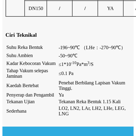
DN150
/
/
YA
Ciri Teknikal
Suhu Reka Bentuk
-196~90℃ （LHe：-270~90℃）
Suhu Ambien
-50~90℃
-10
3
Kadar Kebocoran Vakum
≤1*10
Pa*m
/S
Tahap Vakum selepas
≤0.1 Pa
Jaminan
Penebat Berbilang Lapisan Vakum
Kaedah Bertebat
Tinggi.
Penyerap dan Pengambil
Ya
Tekanan Ujian
Tekanan Reka Bentuk 1.15 Kali
LO2, LN2, LAr, LH2, LHe, LEG,
Sederhana
LNG