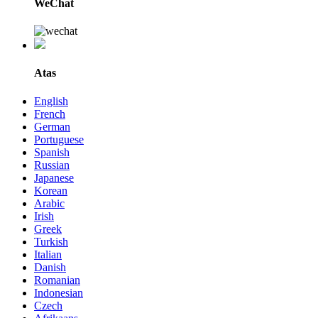
WeChat
Atas
English
French
German
Portuguese
Spanish
Russian
Japanese
Korean
Arabic
Irish
Greek
Turkish
Italian
Danish
Romanian
Indonesian
Czech