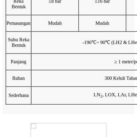
Reka
≤8 bar
≤16 bar
Bentuk
Pemasangan
Mudah
Mudah
Suhu Reka
-196℃~ 90℃ (LH2 & LH
Bentuk
Panjang
≥ 1 meter/p
Bahan
300 Keluli Taha
LN
, LOX, LAr, LHe
Sederhana
2