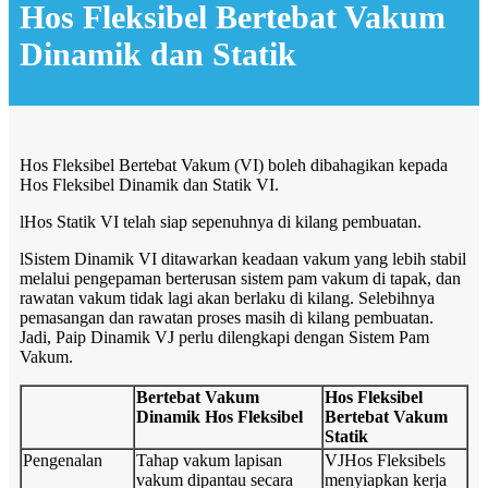
Hos Fleksibel Bertebat Vakum
Dinamik dan Statik
Hos Fleksibel Bertebat Vakum (VI) boleh dibahagikan kepada
Hos Fleksibel Dinamik dan Statik VI.
l
Hos Statik VI telah siap sepenuhnya di kilang pembuatan.
l
Sistem Dinamik VI ditawarkan keadaan vakum yang lebih stabil
melalui pengepaman berterusan sistem pam vakum di tapak, dan
rawatan vakum tidak lagi akan berlaku di kilang. Selebihnya
pemasangan dan rawatan proses masih di kilang pembuatan.
Jadi, Paip Dinamik VJ perlu dilengkapi dengan Sistem Pam
Vakum.
Bertebat Vakum
Hos Fleksibel
Dinamik
Hos Fleksibel
Bertebat Vakum
Statik
Pengenalan
Tahap vakum lapisan
VJ
Hos Fleksibel
s
vakum dipantau secara
menyiapkan kerja